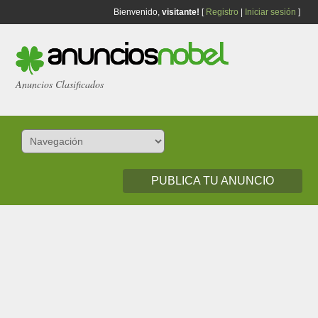
Bienvenido,
visitante!
[
Registro
|
Iniciar sesión
]
Anuncios Clasificados
PUBLICA TU ANUNCIO