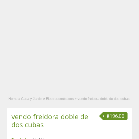
Home
»
Casa y Jardin
»
Electrodomésticos
»
vendo freidora doble de dos cubas
vendo freidora doble de
€196.00
dos cubas