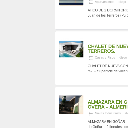
Apartamentos
diego
ATICO DE 2 DORMITORIO
Juan de los Terreros (Pul
CHALET DE NUE
TERREROS.
Casas y Pisos
diego
CHALET DE NUEVA CONST
m2. – Superficie de vivie
ALMAZARA EN G
OVERA – ALMERI
Naves Industriales
d
ALMAZARA EN GOÑAR – H
de Goñar. – 2 lineales com