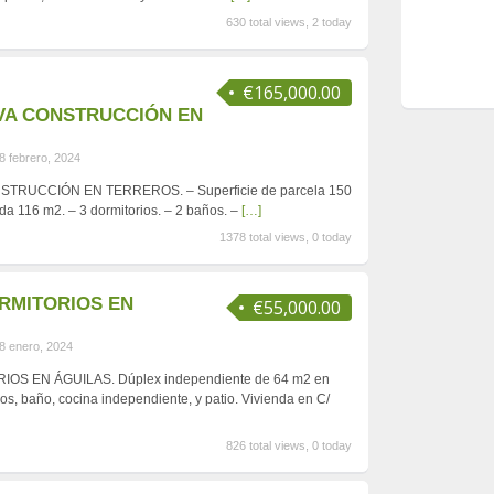
630 total views, 2 today
€165,000.00
VA CONSTRUCCIÓN EN
8 febrero, 2024
RUCCIÓN EN TERREROS. – Superficie de parcela 150
nda 116 m2. – 3 dormitorios. – 2 baños. –
[…]
1378 total views, 0 today
ORMITORIOS EN
€55,000.00
8 enero, 2024
OS EN ÁGUILAS. Dúplex independiente de 64 m2 en
ios, baño, cocina independiente, y patio. Vivienda en C/
826 total views, 0 today