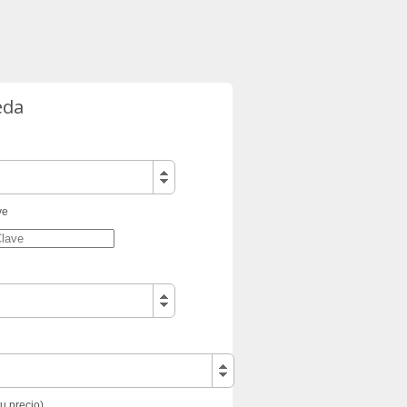
eda
ve
tu precio)