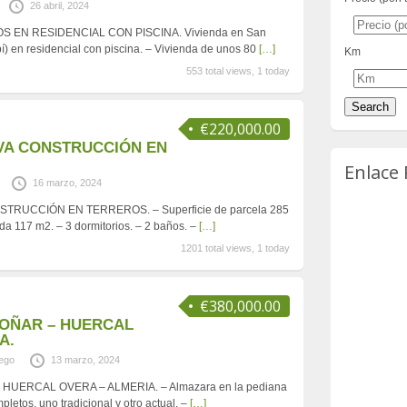
26 abril, 2024
S EN RESIDENCIAL CON PISCINA. Vivienda en San
pí) en residencial con piscina. – Vivienda de unos 80
[…]
Km
553 total views, 1 today
€220,000.00
VA CONSTRUCCIÓN EN
Enlace
16 marzo, 2024
RUCCIÓN EN TERREROS. – Superficie de parcela 285
nda 117 m2. – 3 dormitorios. – 2 baños. –
[…]
1201 total views, 1 today
€380,000.00
OÑAR – HUERCAL
A.
iego
13 marzo, 2024
UERCAL OVERA – ALMERIA. – Almazara en la pediana
pletos, uno tradicional y otro actual. –
[…]