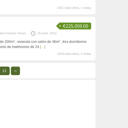
1001 total views, 1 today
€225,000.00
ari Fuentes Flores
25 junio, 2022
de 200m² , vivienda con salón de 36m² , tres dormitorios
torio de matrimonio de 24
[…]
1104 total views, 0 today
13
››