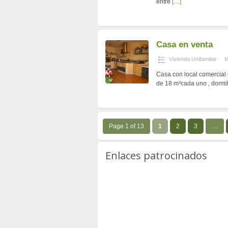
entre
[…]
Casa en venta
Vivienda Unifamiliar
M
Casa con local comercial 
de 18 m²cada uno , dormi
Page 1 of 13
1
2
3
…
Enlaces patrocinados