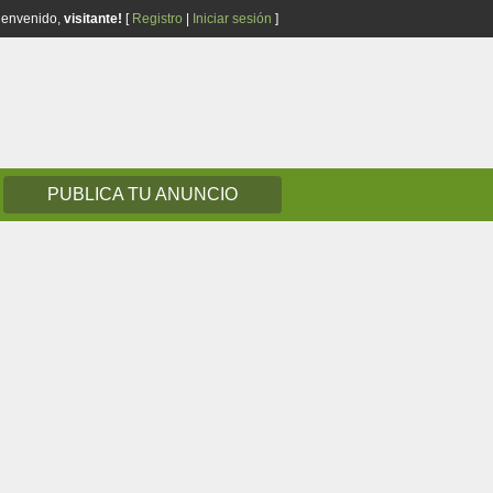
ienvenido,
visitante!
[
Registro
|
Iniciar sesión
]
PUBLICA TU ANUNCIO