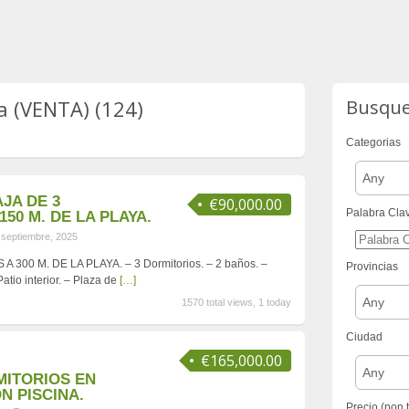
ia (VENTA) (124)
Busqu
Categorias
Any
JA DE 3
€90,000.00
Palabra Cla
50 M. DE LA PLAYA.
 septiembre, 2025
 300 M. DE LA PLAYA. – 3 Dormitorios. – 2 baños. –
Provincias
atio interior. – Plaza de
[…]
Any
1570 total views, 1 today
Ciudad
€165,000.00
Any
MITORIOS EN
N PISCINA.
Precio (pon 