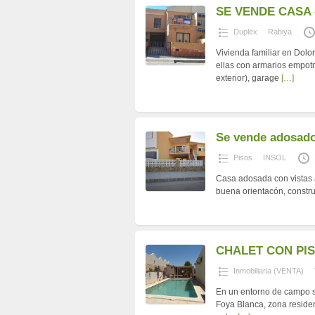
SE VENDE CASA
Duplex
Rabiya
Vivienda familiar en Dolor
ellas con armarios empotr
exterior), garage
[…]
Se vende adosado
Pisos
INSOL
Casa adosada con vistas 
buena orientacón, constru
CHALET CON PIS
Inmobiliaria (VENTA)
En un entorno de campo s
Foya Blanca, zona residen