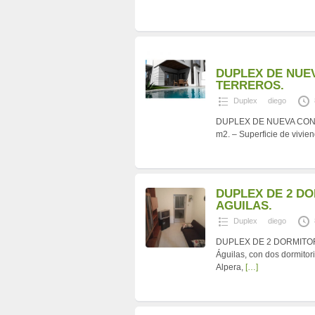
DUPLEX DE NUE
TERREROS.
Duplex
diego
DUPLEX DE NUEVA CONST
m2. – Superficie de vivie
DUPLEX DE 2 D
AGUILAS.
Duplex
diego
DUPLEX DE 2 DORMITORI
Águilas, con dos dormitor
Alpera,
[…]