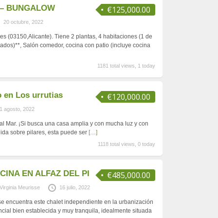
 – BUNGALOW
€125,000.00
20 octubre, 2022
es (03150,Alicante). Tiene 2 plantas, 4 habitaciones (1 de
ados)**, Salón comedor, cocina con patio (incluye cocina
1181 total views, 1 today
 en Los urrutias
€120,000.00
1 agosto, 2022
al Mar. ¡Si busca una casa amplia y con mucha luz y con
ida sobre pilares, esta puede ser
[…]
1118 total views, 0 today
CINA EN ALFAZ DEL PI
€485,000.00
Virginia Meurisse
16 julio, 2022
e encuentra este chalet independiente en la urbanización
cial bien establecida y muy tranquila, idealmente situada