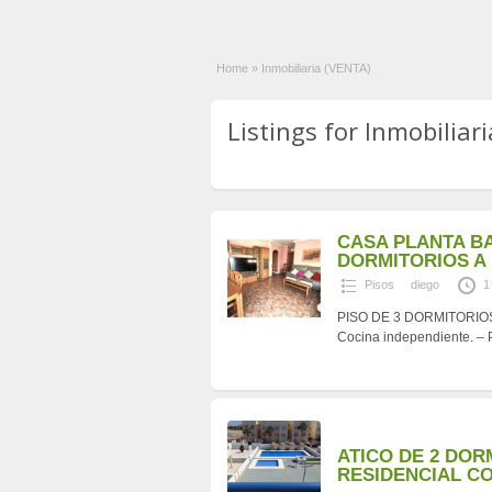
Home
»
Inmobiliaria (VENTA)
Listings for Inmobiliar
CASA PLANTA BA
DORMITORIOS A 1
Pisos
diego
1
PISO DE 3 DORMITORIOS A
Cocina independiente. – P
ATICO DE 2 DOR
RESIDENCIAL CO