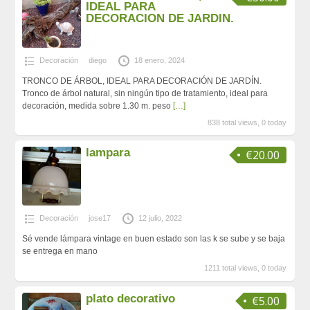
IDEAL PARA
DECORACION DE JARDIN.
Decoración
diego
18 enero, 2024
TRONCO DE ÁRBOL, IDEAL PARA DECORACIÓN DE JARDÍN.
Tronco de árbol natural, sin ningún tipo de tratamiento, ideal para
decoración, medida sobre 1.30 m. peso
[…]
838 total views, 0 today
lampara
€20.00
Decoración
jose17
12 julio, 2022
Sé vende lámpara vintage en buen estado son las k se sube y se baja
se entrega en mano
1211 total views, 0 today
plato decorativo
€5.00