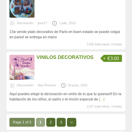
Decoración
jose17
1 julio, 2022
1Se vende plato decorativo de París en buen estado se puede colgar
en pared se entrega en mano
1336 total views, 0 today
VINILOS DECORATIVOS
€3.00
Decoración
Nan Romero
30 junio, 2022
Aquí puedes elegir tu decoración en vinilo de lo que tu quieras!!! En la
habitación de los niños, el salón o el rincón especial de
[…]
1237 total views, 0 today
Page 1 of 3
1
2
3
››