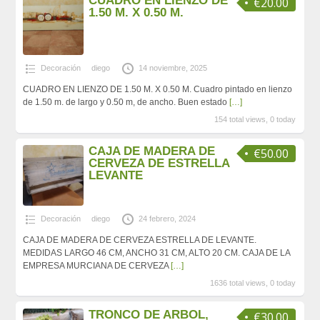
CUADRO EN LIENZO DE
€20.00
1.50 M. X 0.50 M.
Decoración
diego
14 noviembre, 2025
CUADRO EN LIENZO DE 1.50 M. X 0.50 M. Cuadro pintado en lienzo
de 1.50 m. de largo y 0.50 m, de ancho. Buen estado
[…]
154 total views, 0 today
CAJA DE MADERA DE
€50.00
CERVEZA DE ESTRELLA
LEVANTE
Decoración
diego
24 febrero, 2024
CAJA DE MADERA DE CERVEZA ESTRELLA DE LEVANTE.
MEDIDAS LARGO 46 CM, ANCHO 31 CM, ALTO 20 CM. CAJA DE LA
EMPRESA MURCIANA DE CERVEZA
[…]
1636 total views, 0 today
TRONCO DE ARBOL,
€30.00