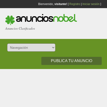
Bienvenido,
visitante!
[
Registro
|
Iniciar sesión
]
Anuncios Clasificados
PUBLICA TU ANUNCIO