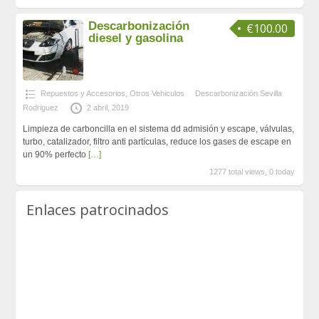
Descarbonización
€100.00
diesel y gasolina
Repuestos y Accesorios
,
Otros Vehiculos
Descarbonización Sevilla
Rodriguez
2 abril, 2019
Limpieza de carboncilla en el sistema dd admisión y escape, válvulas,
turbo, catalizador, filtro anti partículas, reduce los gases de escape en
un 90% perfecto
[…]
1277 total views, 0 today
Enlaces patrocinados