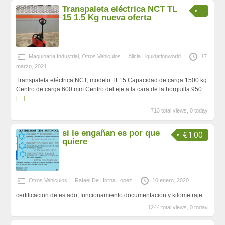
Transpaleta eléctrica NCT TL
15 1.5 Kg nueva oferta
Maquinaria Industrial
,
Otros Vehiculos
Alicia Liquidationworld
17
marzo, 2021
Transpaleta eléctrica NCT, modelo TL15 Capacidad de carga 1500 kg
Centro de carga 600 mm Centro del eje a la cara de la horquilla 950
[…]
713 total views, 0 today
si le engañan es por que
€1.00
quiere
Otros Vehiculos
Rafael De Horna Lopez
10 enero, 2020
certificacion de estado, funcionamiento documentacion y kilometraje
1244 total views, 0 today