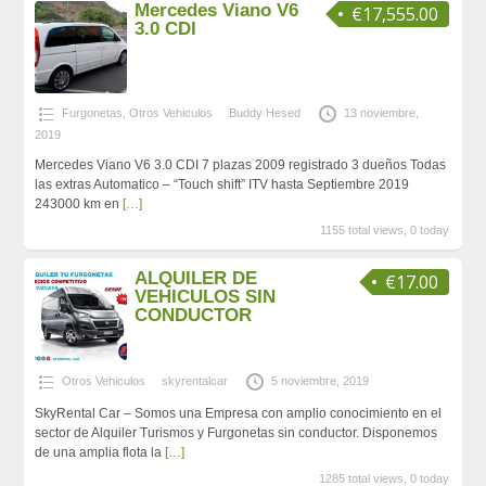
Mercedes Viano V6
€17,555.00
3.0 CDI
Furgonetas
,
Otros Vehiculos
Buddy Hesed
13 noviembre,
2019
Mercedes Viano V6 3.0 CDI 7 plazas 2009 registrado 3 dueños Todas
las extras Automatico – “Touch shift” ITV hasta Septiembre 2019
243000 km en
[…]
1155 total views, 0 today
ALQUILER DE
€17.00
VEHICULOS SIN
CONDUCTOR
Otros Vehiculos
skyrentalcar
5 noviembre, 2019
SkyRental Car – Somos una Empresa con amplio conocimiento en el
sector de Alquiler Turismos y Furgonetas sin conductor. Disponemos
de una amplia flota la
[…]
1285 total views, 0 today