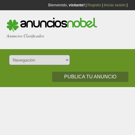
Bienvenido,
visitante!
[
Registro
|
Iniciar sesión
]
Anuncios Clasificados
PUBLICA TU ANUNCIO