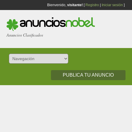
Bienvenido,
visitante!
[
Registro
|
Iniciar sesión
]
Anuncios Clasificados
PUBLICA TU ANUNCIO