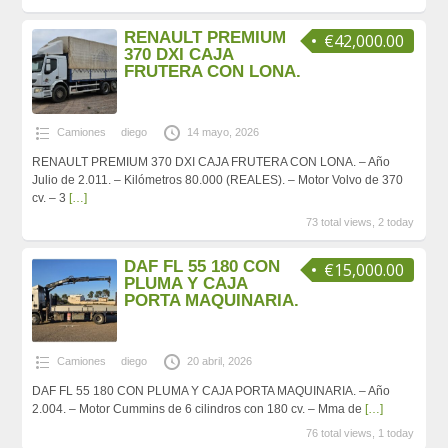
RENAULT PREMIUM
€42,000.00
370 DXI CAJA
FRUTERA CON LONA.
Camiones
diego
14 mayo, 2026
RENAULT PREMIUM 370 DXI CAJA FRUTERA CON LONA. – Año
Julio de 2.011. – Kilómetros 80.000 (REALES). – Motor Volvo de 370
cv. – 3
[…]
73 total views, 2 today
DAF FL 55 180 CON
€15,000.00
PLUMA Y CAJA
PORTA MAQUINARIA.
Camiones
diego
20 abril, 2026
DAF FL 55 180 CON PLUMA Y CAJA PORTA MAQUINARIA. – Año
2.004. – Motor Cummins de 6 cilindros con 180 cv. – Mma de
[…]
76 total views, 1 today