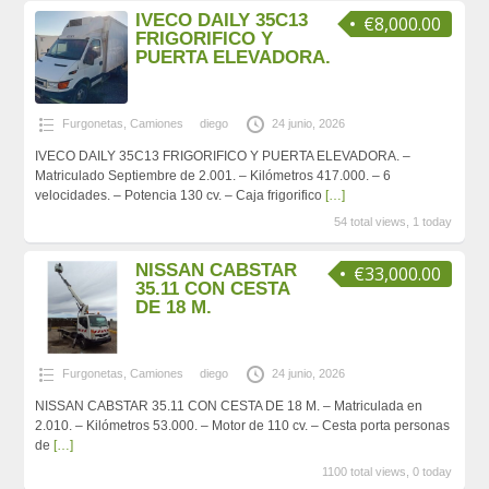
IVECO DAILY 35C13
€8,000.00
FRIGORIFICO Y
PUERTA ELEVADORA.
Furgonetas
,
Camiones
diego
24 junio, 2026
IVECO DAILY 35C13 FRIGORIFICO Y PUERTA ELEVADORA. –
Matriculado Septiembre de 2.001. – Kilómetros 417.000. – 6
velocidades. – Potencia 130 cv. – Caja frigorifico
[…]
54 total views, 1 today
NISSAN CABSTAR
€33,000.00
35.11 CON CESTA
DE 18 M.
Furgonetas
,
Camiones
diego
24 junio, 2026
NISSAN CABSTAR 35.11 CON CESTA DE 18 M. – Matriculada en
2.010. – Kilómetros 53.000. – Motor de 110 cv. – Cesta porta personas
de
[…]
1100 total views, 0 today