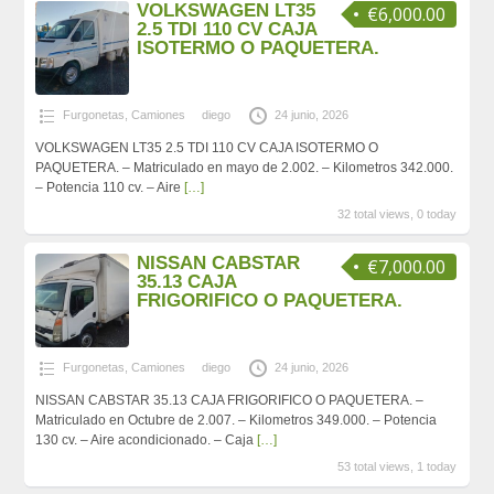
VOLKSWAGEN LT35
€6,000.00
2.5 TDI 110 CV CAJA
ISOTERMO O PAQUETERA.
Furgonetas
,
Camiones
diego
24 junio, 2026
VOLKSWAGEN LT35 2.5 TDI 110 CV CAJA ISOTERMO O
PAQUETERA. – Matriculado en mayo de 2.002. – Kilometros 342.000.
– Potencia 110 cv. – Aire
[…]
32 total views, 0 today
NISSAN CABSTAR
€7,000.00
35.13 CAJA
FRIGORIFICO O PAQUETERA.
Furgonetas
,
Camiones
diego
24 junio, 2026
NISSAN CABSTAR 35.13 CAJA FRIGORIFICO O PAQUETERA. –
Matriculado en Octubre de 2.007. – Kilometros 349.000. – Potencia
130 cv. – Aire acondicionado. – Caja
[…]
53 total views, 1 today