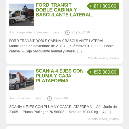
FORD TRANSIT
€11,800.00
DOBLE CABINA Y
BASCULANTE LATERAL.
Furgonetas
,
Camiones
diego
23 julio, 2026
FORD TRANSIT DOBLE CABINA Y BASCULANTE LATERAL. –
Matriculada en noviembre de 2.013. – Kilómetros 311.000. – Doble
cabina. – Caja basculante normal y lateral.
[…]
29 total views, 0 today
SCANIA 4 EJES CON
€55,000.00
PLUMA Y CAJA
PLATAFORMA.
Camiones
diego
2 julio, 2026
SCANIA 4 EJES CON PLUMA Y CAJA PLATAFORMA. – Año Junio de
2.005. – Pluma Palfinger PK 56002. – Mma de 70.000 kg. – 4
[…]
26 total views, 2 today