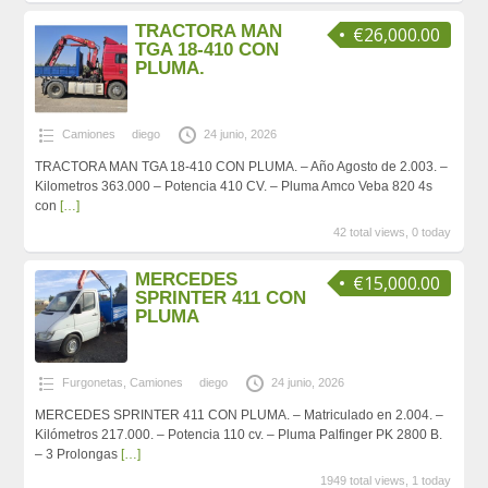
TRACTORA MAN
€26,000.00
TGA 18-410 CON
PLUMA.
Camiones
diego
24 junio, 2026
TRACTORA MAN TGA 18-410 CON PLUMA. – Año Agosto de 2.003. –
Kilometros 363.000 – Potencia 410 CV. – Pluma Amco Veba 820 4s
con
[…]
42 total views, 0 today
MERCEDES
€15,000.00
SPRINTER 411 CON
PLUMA
Furgonetas
,
Camiones
diego
24 junio, 2026
MERCEDES SPRINTER 411 CON PLUMA. – Matriculado en 2.004. –
Kilómetros 217.000. – Potencia 110 cv. – Pluma Palfinger PK 2800 B.
– 3 Prolongas
[…]
1949 total views, 1 today