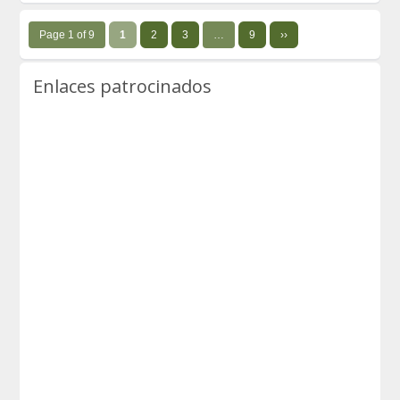
Page 1 of 9
1
2
3
…
9
››
Enlaces patrocinados