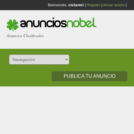
Bienvenido,
visitante!
[
Registro
|
Iniciar sesión
]
Anuncios Clasificados
PUBLICA TU ANUNCIO