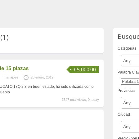
(1)
Busqu
Categorias
Any
de 15 plazas
€5,000.00
Palabra Cla
mariajose
28 enero, 2019
DUCATO 18Q 2.3 en buen estado, ha sido utilizada como
Provincias
pueblo
1627 total views, 0 today
Any
Ciudad
Any
Precio (pon 