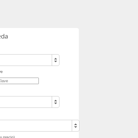
eda
ve
tu precio)