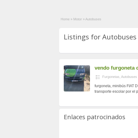
Home
»
Motor
»
Autobuses
Listings for Autobuses 
vendo furgoneta 
Furgonetas
,
Autobuses
furgoneta, minibús FIAT 
transporte escolar por el 
Enlaces patrocinados