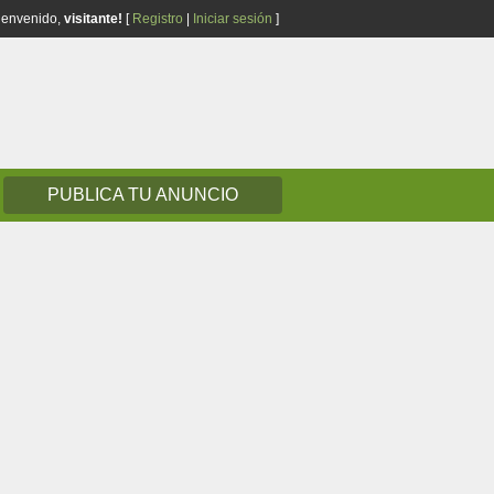
ienvenido,
visitante!
[
Registro
|
Iniciar sesión
]
PUBLICA TU ANUNCIO