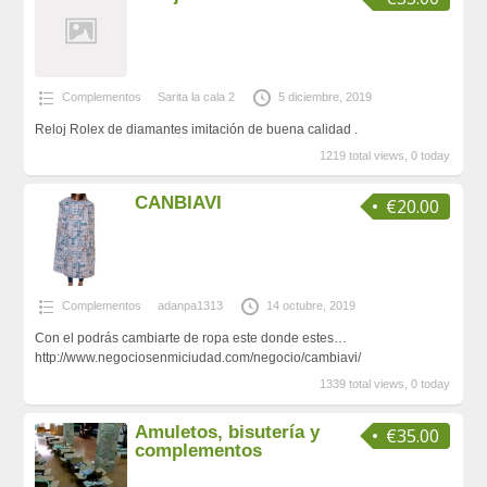
Complementos
Sarita la cala 2
5 diciembre, 2019
Reloj Rolex de diamantes imitación de buena calidad .
1219 total views, 0 today
CANBIAVI
€20.00
Complementos
adanpa1313
14 octubre, 2019
Con el podrás cambiarte de ropa este donde estes…
http://www.negociosenmiciudad.com/negocio/cambiavi/
1339 total views, 0 today
Amuletos, bisutería y
€35.00
complementos