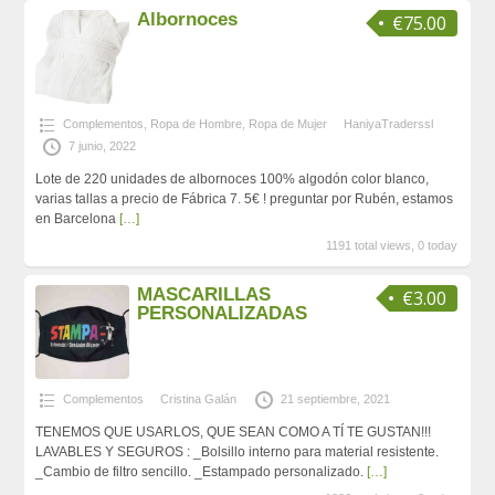
Albornoces
€75.00
Complementos
,
Ropa de Hombre
,
Ropa de Mujer
HaniyaTraderssl
7 junio, 2022
Lote de 220 unidades de albornoces 100% algodón color blanco,
varias tallas a precio de Fábrica 7. 5€ ! preguntar por Rubén, estamos
en Barcelona
[…]
1191 total views, 0 today
MASCARILLAS
€3.00
PERSONALIZADAS
Complementos
Cristina Galán
21 septiembre, 2021
TENEMOS QUE USARLOS, QUE SEAN COMO A TÍ TE GUSTAN!!!
LAVABLES Y SEGUROS : _Bolsillo interno para material resistente.
_Cambio de filtro sencillo. _Estampado personalizado.
[…]