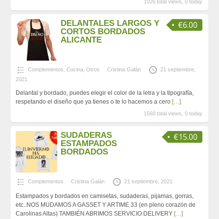
1026 total views, 0 today
DELANTALES LARGOS Y
€6.00
CORTOS BORDADOS
ALICANTE
Complementos
,
Cocina
,
Otros
Cristina Galán
21 septiembre,
2021
Delantal y bordado, puedes elegir el color de la letra y la tipografía,
respetando el diseño que ya tienes o te lo hacemos a cero
[…]
1560 total views, 0 today
SUDADERAS
€15.00
ESTAMPADOS
BORDADOS
Complementos
Cristina Galán
21 septiembre, 2021
Estampados y bordados en camisetas, sudaderas, pijamas, gorras,
etc..NOS MUDAMOS A GASSET Y ARTIME 33 (en pleno corazón de
Carolinas Altas) TAMBIÉN ABRIMOS SERVICIO DELIVERY
[…]