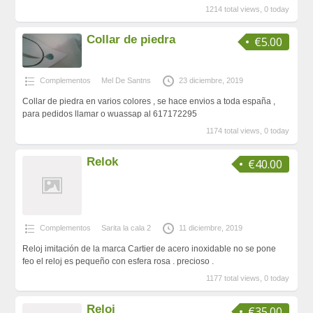
1214 total views, 0 today
Collar de piedra
€5.00
Complementos
Mel De Santns
23 diciembre, 2019
Collar de piedra en varios colores , se hace envios a toda españa ,
para pedidos llamar o wuassap al 617172295
1174 total views, 0 today
Relok
€40.00
Complementos
Sarita la cala 2
11 diciembre, 2019
Reloj imitación de la marca Cartier de acero inoxidable no se pone
feo el reloj es pequeño con esfera rosa . precioso .
1177 total views, 0 today
Reloj
€35.00