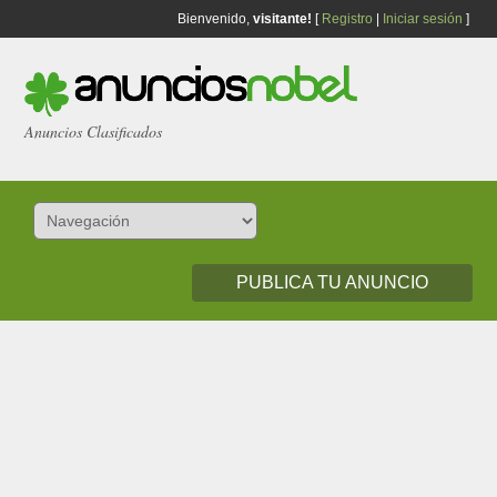
Bienvenido,
visitante!
[
Registro
|
Iniciar sesión
]
Anuncios Clasificados
PUBLICA TU ANUNCIO