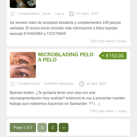
Complementos
,
Joyas
Layra
27 mayo, 2019
Se venden lotes de amuletos bisutería y complementos 100 piezas
variadas 35 euros envío incluido más información y fotos mandar
wassap 674462984 y 722578849
1252 total views, 0 today
MICROBLADING PELO
€150.00
A PELO
Complementos
Esthellen Velasquez
15 abril, 2019
Buenas tardes. ¿Te gustaría tener una ceja con una
micropigmentación muy realista? entonces te voy a presentar nuestro
trabajo que estaremos haciendo en Santander. ??
[…]
1302 total views, 1 today
Page 1 of 2
1
2
››