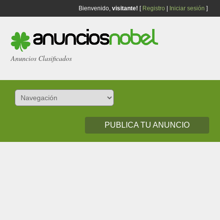
Bienvenido,
visitante!
[
Registro
|
Iniciar sesión
]
Anuncios Clasificados
PUBLICA TU ANUNCIO