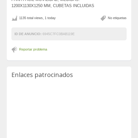
1200X1130X1250 MM, CUBETAS INCLUIDAS
1135 total views, 1 today
No etiquetas
ID DE ANUNCIO:
6945C7FC0BAB119E
Reportar problema
Enlaces patrocinados