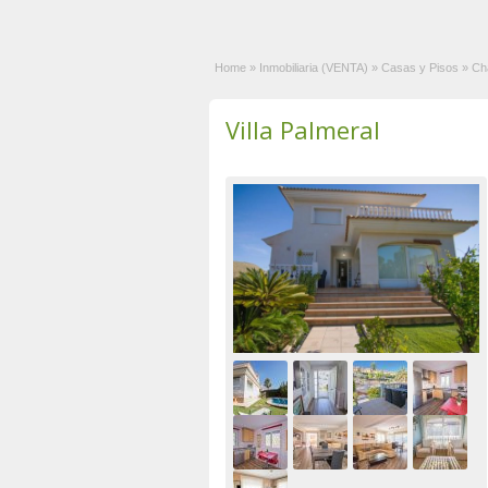
Home
»
Inmobiliaria (VENTA)
»
Casas y Pisos
»
Ch
Villa Palmeral