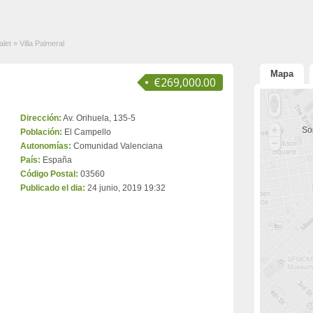
alet
»
Villa Palmeral
Mapa
€269,000.00
Dirección:
Av. Orihuela, 135-5
Sor
Población:
El Campello
Autonomías:
Comunidad Valenciana
País:
España
Código Postal:
03560
Publicado el dia:
24 junio, 2019 19:32