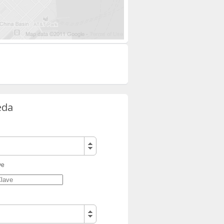
eda
ve