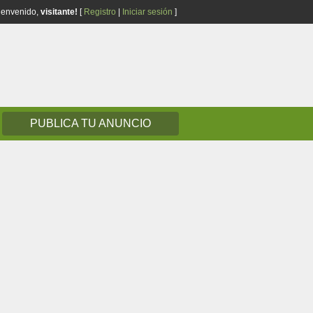
ienvenido,
visitante!
[
Registro
|
Iniciar sesión
]
PUBLICA TU ANUNCIO