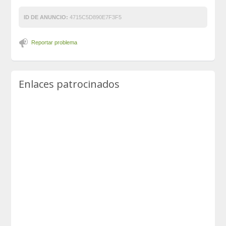
ID DE ANUNCIO:
4715C5D890E7F3F5
Reportar problema
Enlaces patrocinados