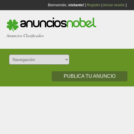
Bienvenido,
visitante!
[
Registro
|
Iniciar sesión
]
Anuncios Clasificados
PUBLICA TU ANUNCIO