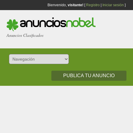
Bienvenido,
visitante!
[
Registro
|
Iniciar sesión
]
Anuncios Clasificados
PUBLICA TU ANUNCIO