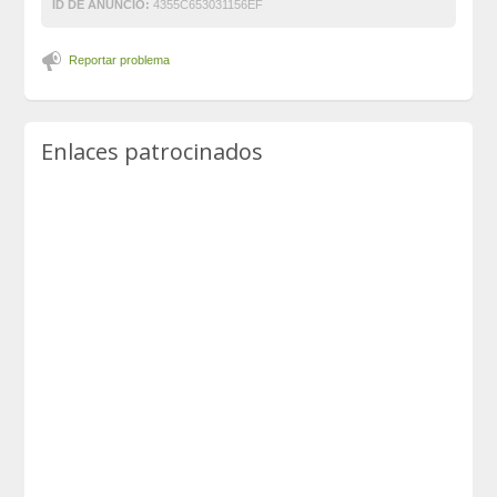
ID DE ANUNCIO:
4355C653031156EF
Reportar problema
Enlaces patrocinados