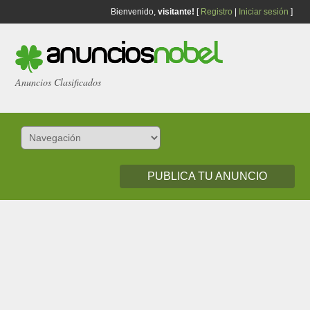
Bienvenido,
visitante!
[
Registro
|
Iniciar sesión
]
Anuncios Clasificados
PUBLICA TU ANUNCIO