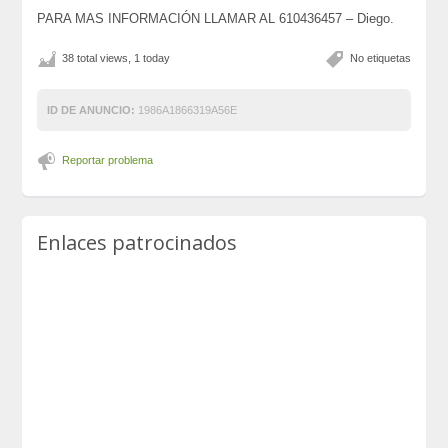
PARA MAS INFORMACIÓN LLAMAR AL 610436457 – Diego.
38 total views, 1 today
No etiquetas
ID DE ANUNCIO:
1986A1866319A56E
Reportar problema
Enlaces patrocinados