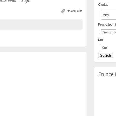
0436457 – Diego.
Ciudad
No etiquetas
Any
Precio (pon 
Km
Enlace