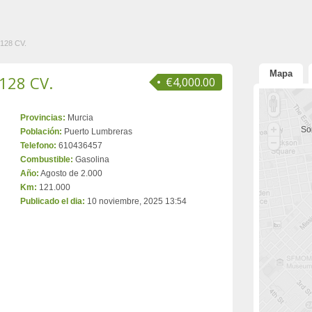
128 CV.
Mapa
128 CV.
€4,000.00
Provincias:
Murcia
Sor
Población:
Puerto Lumbreras
Telefono:
610436457
Combustible:
Gasolina
Año:
Agosto de 2.000
Km:
121.000
Publicado el dia:
10 noviembre, 2025 13:54