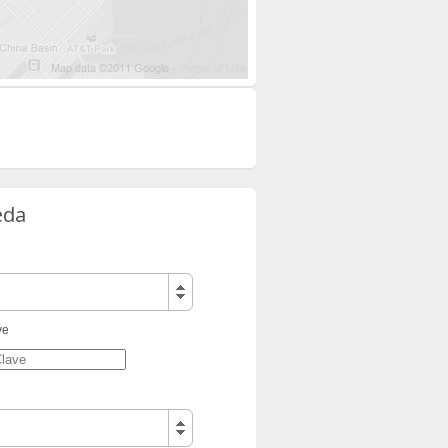
eda
ve