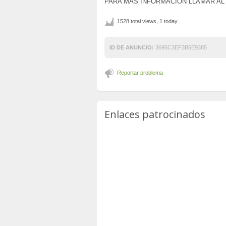
PARA MAS INFORMACIÓN LLAMAR AL 61
1528 total views, 1 today
ID DE ANUNCIO:
3695C3EF3B5E9385
Reportar problema
Enlaces patrocinados