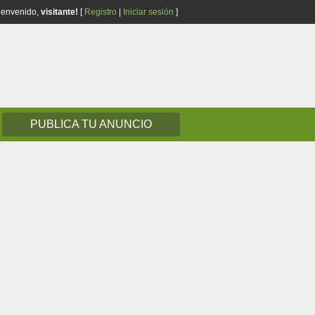
ienvenido,
visitante!
[
Registro
|
Iniciar sesión
]
PUBLICA TU ANUNCIO