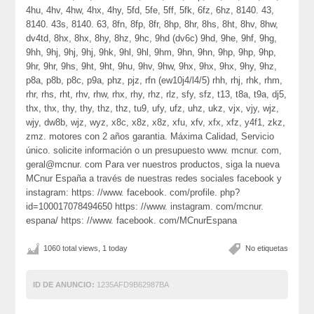
4hu, 4hv, 4hw, 4hx, 4hy, 5fd, 5fe, 5ff, 5fk, 6fz, 6hz, 8140. 43,
8140. 43s, 8140. 63, 8fn, 8fp, 8fr, 8hp, 8hr, 8hs, 8ht, 8hv, 8hw,
dv4td, 8hx, 8hx, 8hy, 8hz, 9hc, 9hd (dv6c) 9hd, 9he, 9hf, 9hg,
9hh, 9hj, 9hj, 9hj, 9hk, 9hl, 9hl, 9hm, 9hn, 9hn, 9hp, 9hp, 9hp,
9hr, 9hr, 9hs, 9ht, 9ht, 9hu, 9hv, 9hw, 9hx, 9hx, 9hx, 9hy, 9hz,
p8a, p8b, p8c, p9a, phz, pjz, rfn (ew10j4/l4/5) rhh, rhj, rhk, rhm,
rhr, rhs, rht, rhv, rhw, rhx, rhy, rhz, rlz, sfy, sfz, t13, t8a, t9a, dj5,
thx, thx, thy, thy, thz, thz, tu9, ufy, ufz, uhz, ukz, vjx, vjy, wjz,
wjy, dw8b, wjz, wyz, x8c, x8z, x8z, xfu, xfv, xfx, xfz, y4f1, zkz,
zmz. motores con 2 años garantia. Máxima Calidad, Servicio
único. solicite información o un presupuesto www. mcnur. com,
geral@mcnur. com Para ver nuestros productos, siga la nueva
MCnur España a través de nuestras redes sociales facebook y
instagram: https: //www. facebook. com/profile. php?
id=100017078494650 https: //www. instagram. com/mcnur.
espana/ https: //www. facebook. com/MCnurEspana
1060 total views, 1 today
No etiquetas
ID DE ANUNCIO:
1235AFD9B62987BA