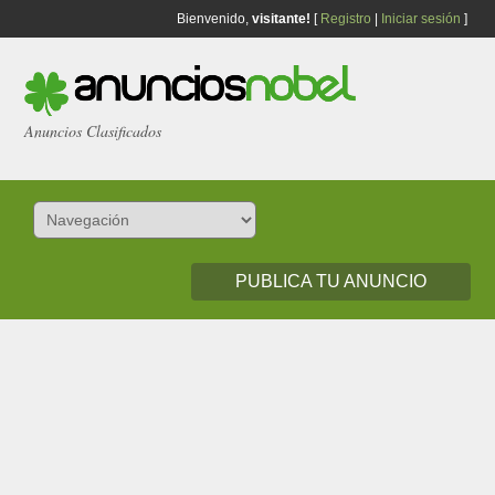
Bienvenido,
visitante!
[
Registro
|
Iniciar sesión
]
Anuncios Clasificados
PUBLICA TU ANUNCIO