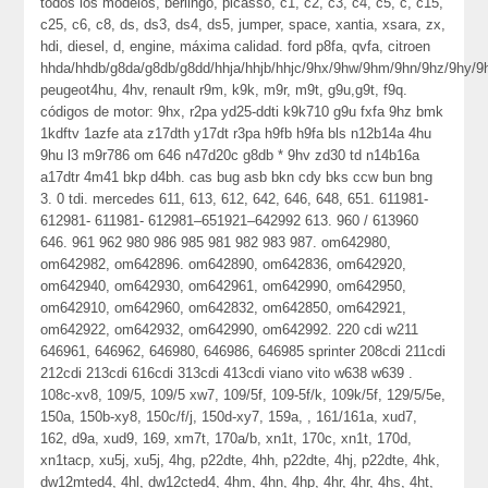
todos los modelos, berlingo, picasso, c1, c2, c3, c4, c5, c, c15,
c25, c6, c8, ds, ds3, ds4, ds5, jumper, space, xantia, xsara, zx,
hdi, diesel, d, engine, máxima calidad. ford p8fa, qvfa, citroen
hhda/hhdb/g8da/g8db/g8dd/hhja/hhjb/hhjc/9hx/9hw/9hm/9hn/9hz/9hy/9h
peugeot4hu, 4hv, renault r9m, k9k, m9r, m9t, g9u,g9t, f9q.
códigos de motor: 9hx, r2pa yd25-ddti k9k710 g9u fxfa 9hz bmk
1kdftv 1azfe ata z17dth y17dt r3pa h9fb h9fa bls n12b14a 4hu
9hu l3 m9r786 om 646 n47d20c g8db * 9hv zd30 td n14b16a
a17dtr 4m41 bkp d4bh. cas bug asb bkn cdy bks ccw bun bng
3. 0 tdi. mercedes 611, 613, 612, 642, 646, 648, 651. 611981-
612981- 611981- 612981–651921–642992 613. 960 / 613960
646. 961 962 980 986 985 981 982 983 987. om642980,
om642982, om642896. om642890, om642836, om642920,
om642940, om642930, om642961, om642990, om642950,
om642910, om642960, om642832, om642850, om642921,
om642922, om642932, om642990, om642992. 220 cdi w211
646961, 646962, 646980, 646986, 646985 sprinter 208cdi 211cdi
212cdi 213cdi 616cdi 313cdi 413cdi viano vito w638 w639 .
108c-xv8, 109/5, 109/5 xw7, 109/5f, 109-5f/k, 109k/5f, 129/5/5e,
150a, 150b-xy8, 150c/f/j, 150d-xy7, 159a, , 161/161a, xud7,
162, d9a, xud9, 169, xm7t, 170a/b, xn1t, 170c, xn1t, 170d,
xn1tacp, xu5j, xu5j, 4hg, p22dte, 4hh, p22dte, 4hj, p22dte, 4hk,
dw12mted4, 4hl, dw12cted4, 4hm, 4hn, 4hp, 4hr, 4hr, 4hs, 4ht,