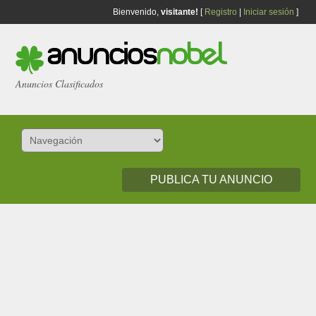
Bienvenido,
visitante!
[
Registro
|
Iniciar sesión
]
Anuncios Clasificados
PUBLICA TU ANUNCIO