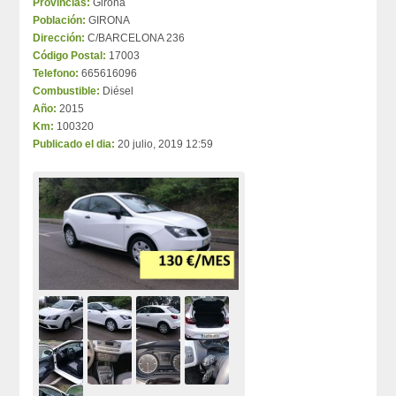
Provincias:
Girona
Población:
GIRONA
Dirección:
C/BARCELONA 236
Código Postal:
17003
Telefono:
665616096
Combustible:
Diésel
Año:
2015
Km:
100320
Publicado el dia:
20 julio, 2019 12:59