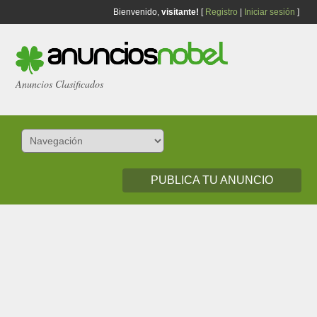
Bienvenido,
visitante!
[
Registro
|
Iniciar sesión
]
Anuncios Clasificados
PUBLICA TU ANUNCIO