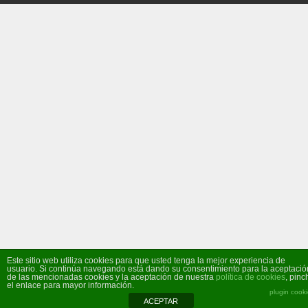
Este sitio web utiliza cookies para que usted tenga la mejor experiencia de
usuario. Si continúa navegando está dando su consentimiento para la aceptació
de las mencionadas cookies y la aceptación de nuestra
política de cookies
, pinc
el enlace para mayor información.
plugin cook
ACEPTAR