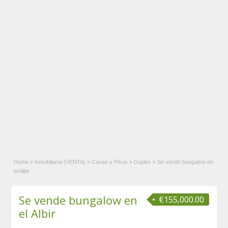
Home
»
Inmobiliaria (VENTA)
»
Casas y Pisos
»
Duplex
»
Se vende bungalow en
el Albir
Se vende bungalow en
€155,000.00
el Albir