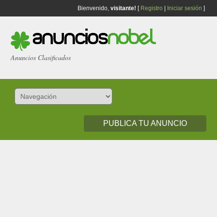
Bienvenido,
visitante!
[
Registro
|
Iniciar sesión
]
Anuncios Clasificados
PUBLICA TU ANUNCIO