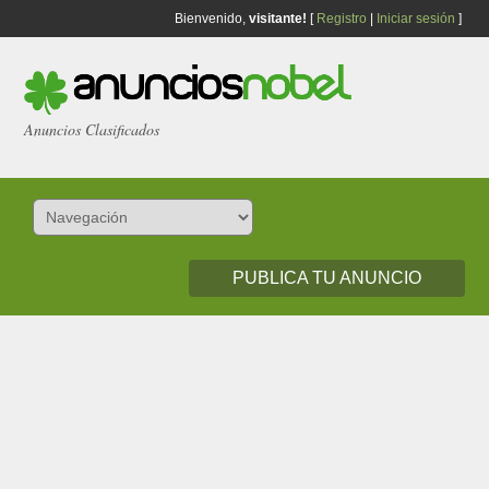
Bienvenido,
visitante!
[
Registro
|
Iniciar sesión
]
Anuncios Clasificados
PUBLICA TU ANUNCIO