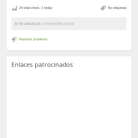
24 total views, 1 today
No etiquetas
ID DE ANUNCIO:
9796A462B4CA264B
Reportar problema
Enlaces patrocinados