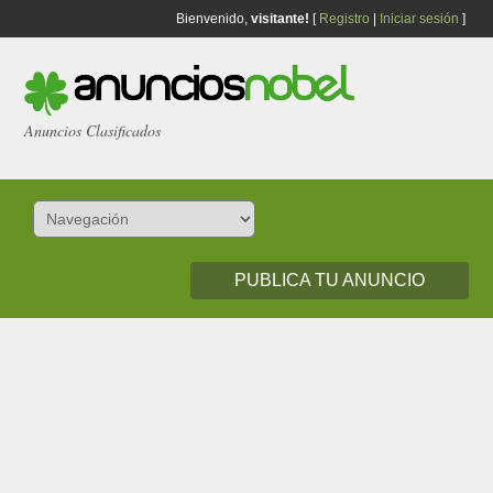
Bienvenido,
visitante!
[
Registro
|
Iniciar sesión
]
Anuncios Clasificados
PUBLICA TU ANUNCIO