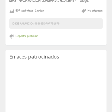
MAS INFORMACIÓN LLAMAR AL 610436457 – Diego.
507 total views, 1 today
No etiquetas
ID DE ANUNCIO:
48363D0F9F751678
Reportar problema
Enlaces patrocinados