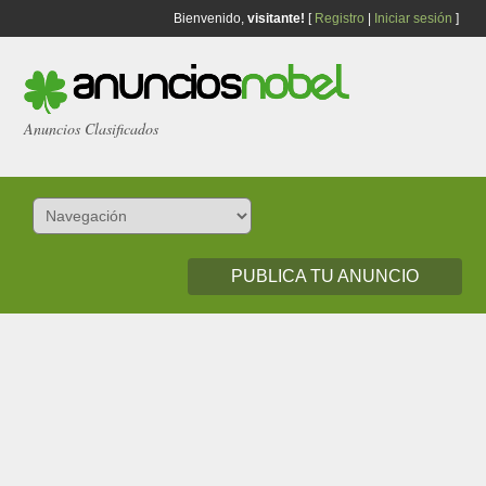
Bienvenido,
visitante!
[
Registro
|
Iniciar sesión
]
Anuncios Clasificados
PUBLICA TU ANUNCIO