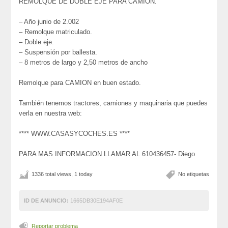
REMOLQUE DE DOBLE EJE PARA CAMION.
– Año junio de 2.002
– Remolque matriculado.
– Doble eje.
– Suspensión por ballesta.
– 8 metros de largo y 2,50 metros de ancho
Remolque para CAMION en buen estado.
También tenemos tractores, camiones y maquinaria que puedes
verla en nuestra web:
**** WWW.CASASYCOCHES.ES ****
PARA MAS INFORMACION LLAMAR AL 610436457- Diego
1336 total views, 1 today
No etiquetas
ID DE ANUNCIO:
1665DB30E194AF0E
Reportar problema