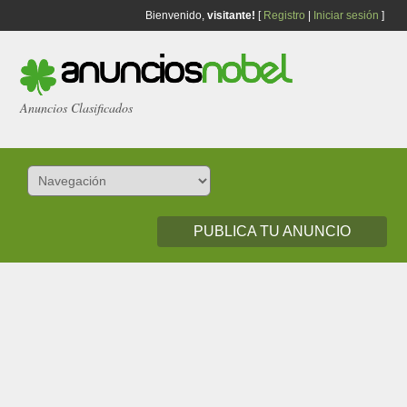
Bienvenido,
visitante!
[
Registro
|
Iniciar sesión
]
Anuncios Clasificados
PUBLICA TU ANUNCIO