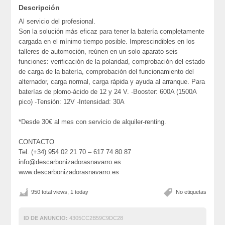
Descripción
Al servicio del profesional.
Son la solución más eficaz para tener la batería completamente
cargada en el mínimo tiempo posible. Imprescindibles en los
talleres de automoción, reúnen en un solo aparato seis
funciones: verificación de la polaridad, comprobación del estado
de carga de la batería, comprobación del funcionamiento del
alternador, carga normal, carga rápida y ayuda al arranque. Para
baterías de plomo-ácido de 12 y 24 V. -Booster: 600A (1500A
pico) -Tensión: 12V -Intensidad: 30A
*Desde 30€ al mes con servicio de alquiler-renting.
CONTACTO
Tel. (+34) 954 02 21 70 – 617 74 80 87
info@descarbonizadorasnavarro.es
www.descarbonizadorasnavarro.es
950 total views, 1 today
No etiquetas
ID DE ANUNCIO:
4305CC2B59C9DC28