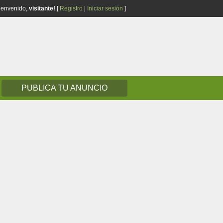
ienvenido,
visitante!
[
Registro
|
Iniciar sesión
]
PUBLICA TU ANUNCIO