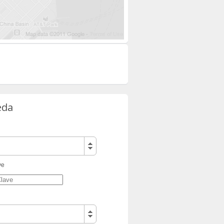
eda
ve