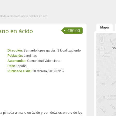
ntada a mano en ácido detalles en oro
Mapa
ano en ácido
€80.00
Sor
Dirección:
Bernardo lopez garcia n3 local izquierdo
Población:
carolinas
Autonomías:
Comunidad Valenciana
País:
España
Publicado el dia:
28 febrero, 2019 09:52
na pintada a mano en ácido y con detalles en oro de ley