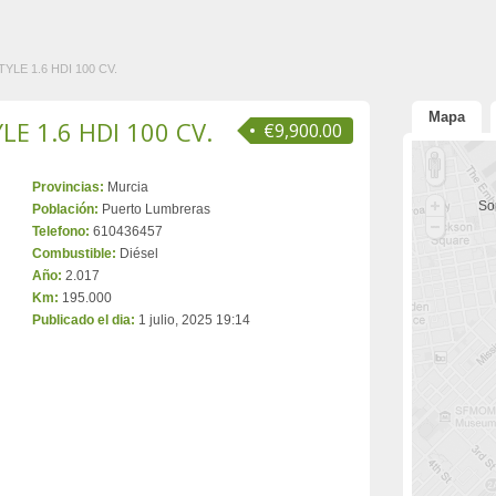
LE 1.6 HDI 100 CV.
Mapa
E 1.6 HDI 100 CV.
€9,900.00
Provincias:
Murcia
Sor
Población:
Puerto Lumbreras
Telefono:
610436457
Combustible:
Diésel
Año:
2.017
Km:
195.000
Publicado el dia:
1 julio, 2025 19:14