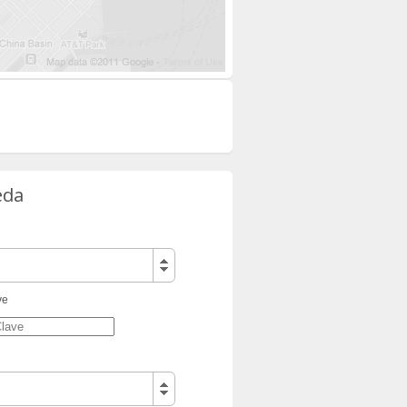
eda
ve