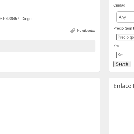
Ciudad
Any
0436457- Diego.
Precio (pon 
No etiquetas
Km
Enlace