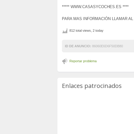
***** WWW.CASASYCOCHES.ES ****
PARA MAS INFORMACIÓN LLAMAR AL 61
812 total views, 2 today
ID DE ANUNCIO:
86060E6D6F50DB80
Reportar problema
Enlaces patrocinados