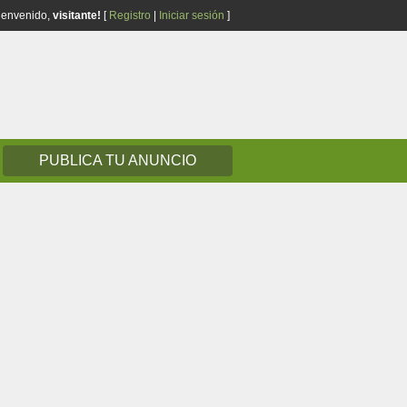
ienvenido,
visitante!
[
Registro
|
Iniciar sesión
]
PUBLICA TU ANUNCIO