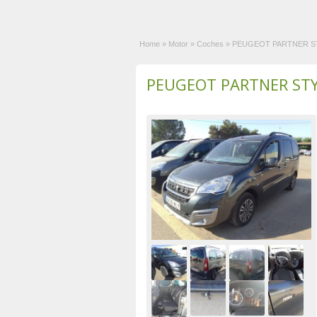
Home
»
Motor
»
Coches
»
PEUGEOT PARTNER STY
PEUGEOT PARTNER STYL