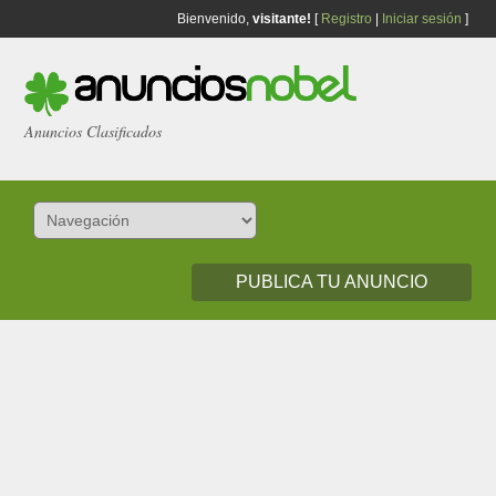
Bienvenido,
visitante!
[
Registro
|
Iniciar sesión
]
Anuncios Clasificados
PUBLICA TU ANUNCIO