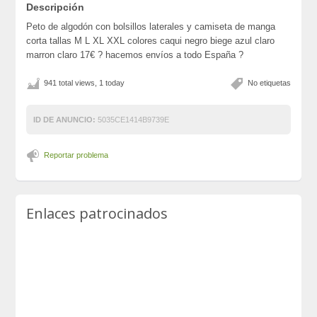
Descripción
Peto de algodón con bolsillos laterales y camiseta de manga
corta tallas M L XL XXL colores caqui negro biege azul claro
marron claro 17€ ? hacemos envíos a todo España ?
941 total views, 1 today
No etiquetas
ID DE ANUNCIO:
5035CE1414B9739E
Reportar problema
Enlaces patrocinados