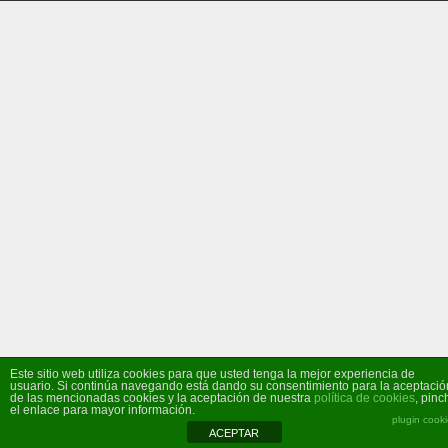
Este sitio web utiliza cookies para que usted tenga la mejor experiencia de
usuario. Si continúa navegando está dando su consentimiento para la aceptació
de las mencionadas cookies y la aceptación de nuestra
política de cookies
, pinc
el enlace para mayor información.
plugin cook
ACEPTAR