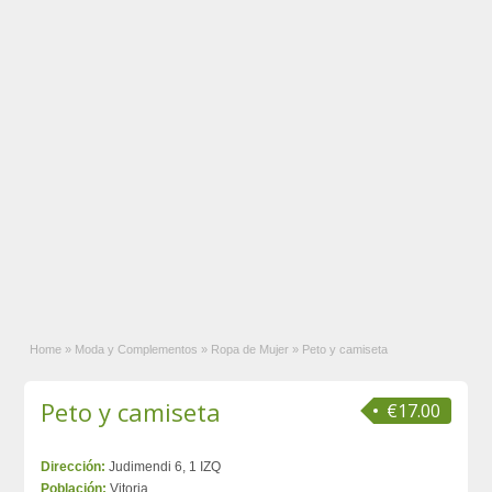
Home
»
Moda y Complementos
»
Ropa de Mujer
»
Peto y camiseta
Peto y camiseta
€17.00
Dirección:
Judimendi 6, 1 IZQ
Población:
Vitoria