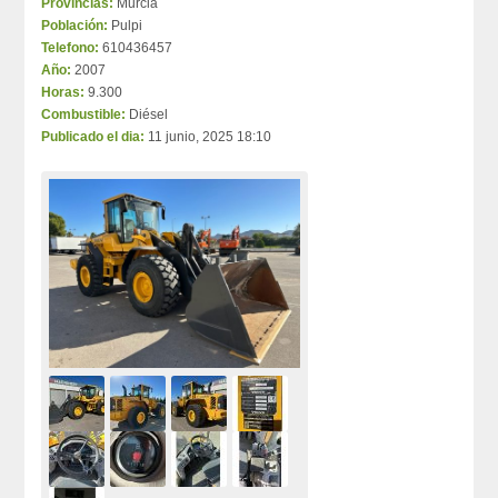
Provincias:
Murcia
Población:
Pulpi
Telefono:
610436457
Año:
2007
Horas:
9.300
Combustible:
Diésel
Publicado el dia:
11 junio, 2025 18:10