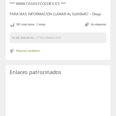
**** WWW.CASASYCOCHES.ES ****
PARA MAS INFORMACIÓN LLAMAR AL 610436457 – Diego.
381 total views, 1 today
No etiquetas
ID DE ANUNCIO:
27765128094C461F
Reportar problema
Enlaces patrocinados