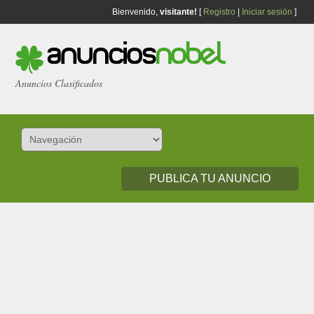
Bienvenido,
visitante!
[
Registro
|
Iniciar sesión
]
Anuncios Clasificados
PUBLICA TU ANUNCIO