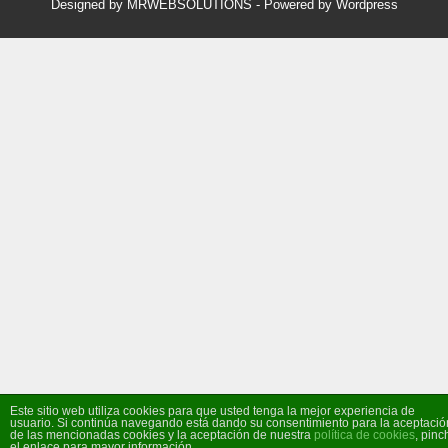
Designed by MRWEBSOLUTIONS
- Powered by Wordpress
Este sitio web utiliza cookies para que usted tenga la mejor experiencia de
usuario. Si continúa navegando está dando su consentimiento para la aceptació
de las mencionadas cookies y la aceptación de nuestra
política de cookies
, pinc
el enlace para mayor información.