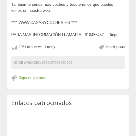
También tenemos más coches y todoterrenos que puedes
verlos en nuestra web:
**** WWW.CASASYCOCHES.ES ****
PARA MAS INFORMACIÓN LLAMAR AL 610436457 – Diego.
1054 total views, 1 today
No etiquetas
ID DE ANUNCIO:
835DCFC6894C9C5
Reportar problema
Enlaces patrocinados