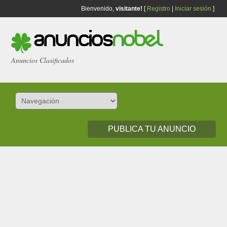
Bienvenido,
visitante!
[
Registro
|
Iniciar sesión
]
Anuncios Clasificados
PUBLICA TU ANUNCIO