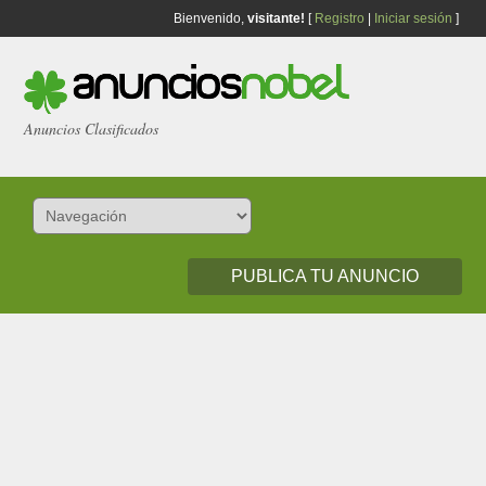
Bienvenido,
visitante!
[
Registro
|
Iniciar sesión
]
Anuncios Clasificados
PUBLICA TU ANUNCIO