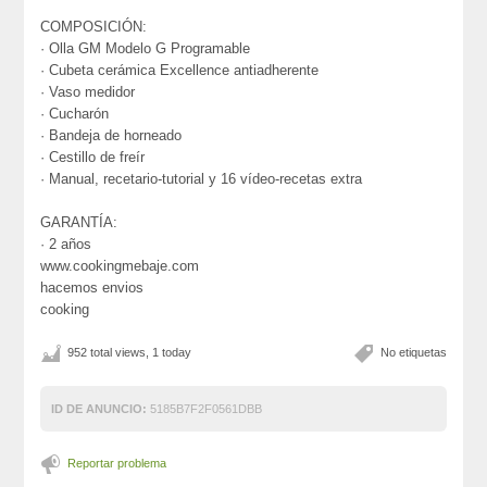
COMPOSICIÓN:
· Olla GM Modelo G Programable
· Cubeta cerámica Excellence antiadherente
· Vaso medidor
· Cucharón
· Bandeja de horneado
· Cestillo de freír
· Manual, recetario-tutorial y 16 vídeo-recetas extra
GARANTÍA:
· 2 años
www.cookingmebaje.com
hacemos envios
cooking
952 total views, 1 today
No etiquetas
ID DE ANUNCIO:
5185B7F2F0561DBB
Reportar problema