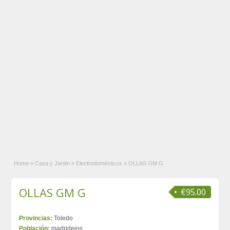
Home
»
Casa y Jardin
»
Electrodomésticos
»
OLLAS GM G
OLLAS GM G
€95.00
Provincias:
Toledo
Población:
madridejos