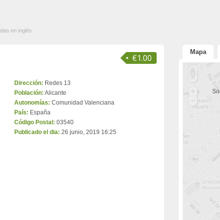
las en inglés
Mapa
€1.00
Dirección:
Redes 13
Sor
Población:
Alicante
Autonomías:
Comunidad Valenciana
País:
España
Código Postal:
03540
Publicado el dia:
26 junio, 2019 16:25