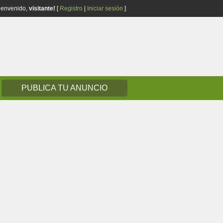
ienvenido,
visitante!
[
Registro
|
Iniciar sesión
]
PUBLICA TU ANUNCIO