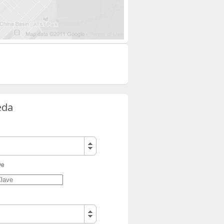
eda
ve