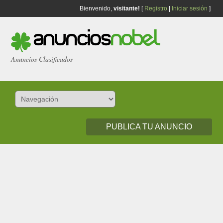
Bienvenido,
visitante!
[
Registro
|
Iniciar sesión
]
Anuncios Clasificados
PUBLICA TU ANUNCIO