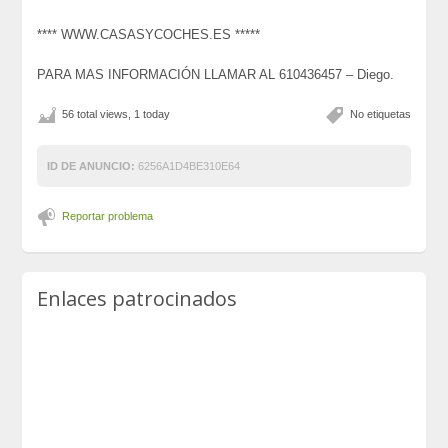
**** WWW.CASASYCOCHES.ES *****
PARA MAS INFORMACIÓN LLAMAR AL 610436457 – Diego.
56 total views, 1 today
No etiquetas
ID DE ANUNCIO:
6256A1D4BE310E64
Reportar problema
Enlaces patrocinados