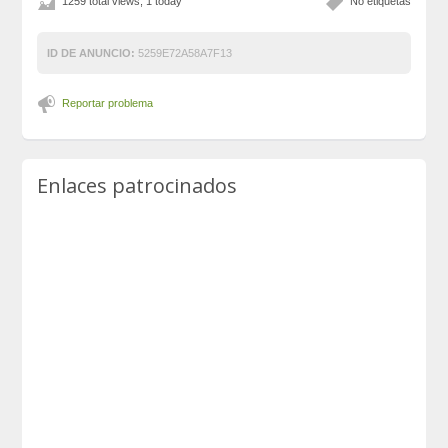
1259 total views, 1 today
No etiquetas
ID DE ANUNCIO:
5259E72A58A7F13
Reportar problema
Enlaces patrocinados