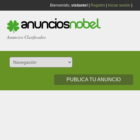
Bienvenido,
visitante!
[
Registro
|
Iniciar sesión
]
Anuncios Clasificados
PUBLICA TU ANUNCIO