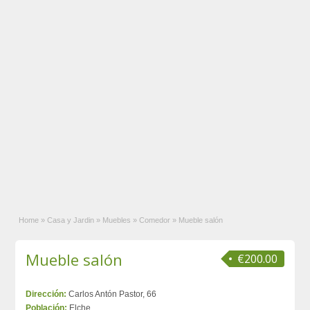
Home
»
Casa y Jardin
»
Muebles
»
Comedor
»
Mueble salón
Mueble salón
€200.00
Dirección:
Carlos Antón Pastor, 66
Población:
Elche