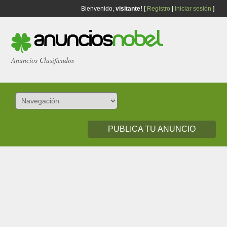
Bienvenido,
visitante!
[
Registro
|
Iniciar sesión
]
Anuncios Clasificados
PUBLICA TU ANUNCIO