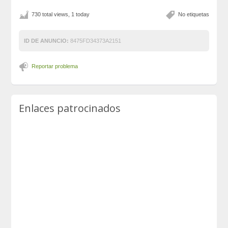
730 total views, 1 today
No etiquetas
ID DE ANUNCIO:
8475FD34373A2151
Reportar problema
Enlaces patrocinados