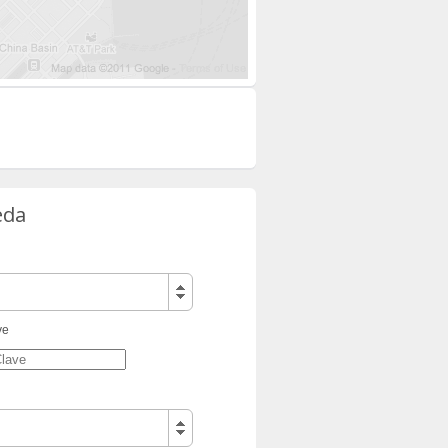
eda
ve