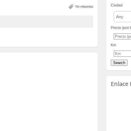
Ciudad
No etiquetas
Any
Precio (pon 
Km
Enlace