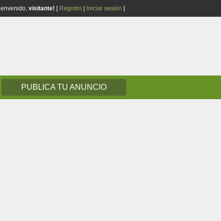
ienvenido,
visitante!
[
Registro
|
Iniciar sesión
]
PUBLICA TU ANUNCIO