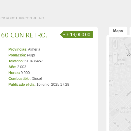
 JCB ROBOT 160 CON RETRO.
Mapa
160 CON RETRO.
€19,000.00
Provincias:
Almería
Sor
Población:
Pulpi
Telefono:
610436457
Año:
2.003
Horas:
9.900
Combustible:
Diésel
Publicado el dia:
10 junio, 2025 17:28