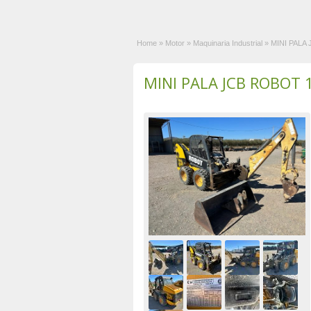
Home
»
Motor
»
Maquinaria Industrial
»
MINI PALA
MINI PALA JCB ROBOT 