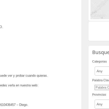
O.
Busqu
Categorias
Any
uede ver y probar cuando quieras.
Palabra Cla
des verla en nuestra web:
Provincias
Any
0436457 – Diego.