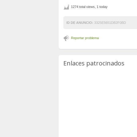
1274 total views, 1 today
ID DE ANUNCIO:
3325E5651DB2F0BD
Reportar problema
Enlaces patrocinados