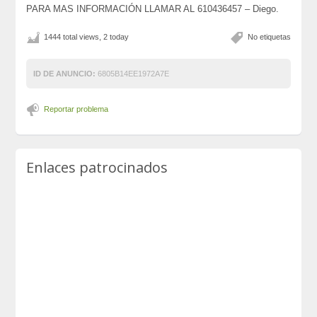
PARA MAS INFORMACIÓN LLAMAR AL 610436457 – Diego.
1444 total views, 2 today
No etiquetas
ID DE ANUNCIO:
6805B14EE1972A7E
Reportar problema
Enlaces patrocinados