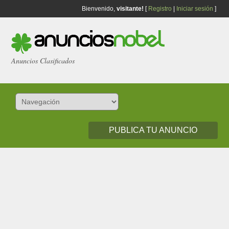
Bienvenido,
visitante!
[
Registro
|
Iniciar sesión
]
Anuncios Clasificados
PUBLICA TU ANUNCIO