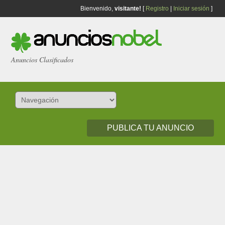
Bienvenido,
visitante!
[
Registro
|
Iniciar sesión
]
Anuncios Clasificados
PUBLICA TU ANUNCIO