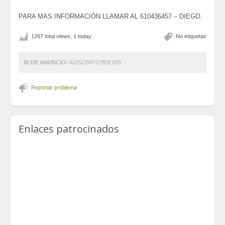
PARA MAS INFORMACIÓN LLAMAR AL 610436457 – DIEGO.
1267 total views, 1 today
No etiquetas
ID DE ANUNCIO:
6225CB6F07B5E4B5
Reportar problema
Enlaces patrocinados