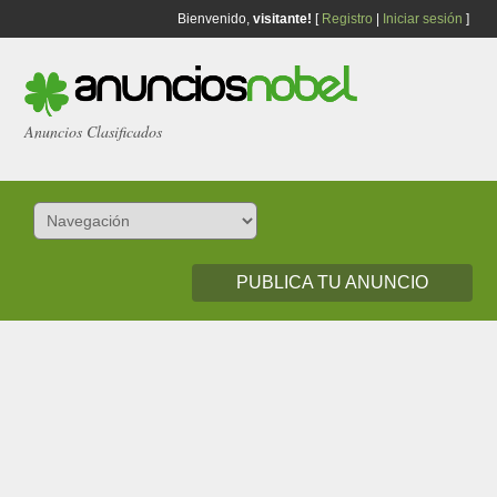
Bienvenido,
visitante!
[
Registro
|
Iniciar sesión
]
Anuncios Clasificados
PUBLICA TU ANUNCIO