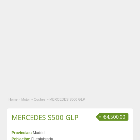
Home
»
Motor
»
Coches
»
MERCEDES S500 GLP
MERCEDES S500 GLP
€4,500.00
Provincias:
Madrid
Población:
Fuenlabrada