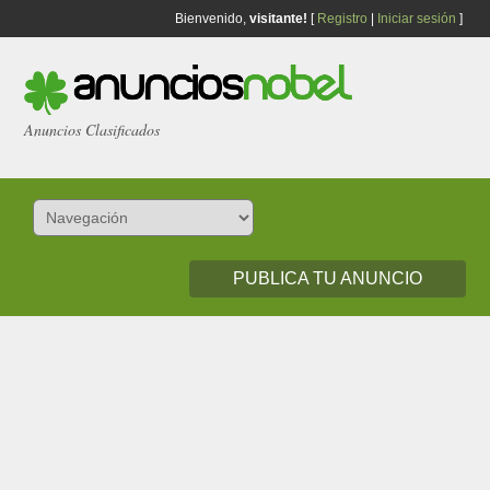
Bienvenido,
visitante!
[
Registro
|
Iniciar sesión
]
Anuncios Clasificados
PUBLICA TU ANUNCIO