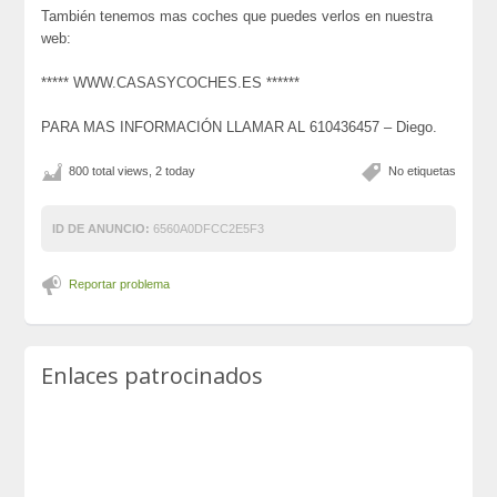
También tenemos mas coches que puedes verlos en nuestra
web:
***** WWW.CASASYCOCHES.ES ******
PARA MAS INFORMACIÓN LLAMAR AL 610436457 – Diego.
800 total views, 2 today
No etiquetas
ID DE ANUNCIO:
6560A0DFCC2E5F3
Reportar problema
Enlaces patrocinados