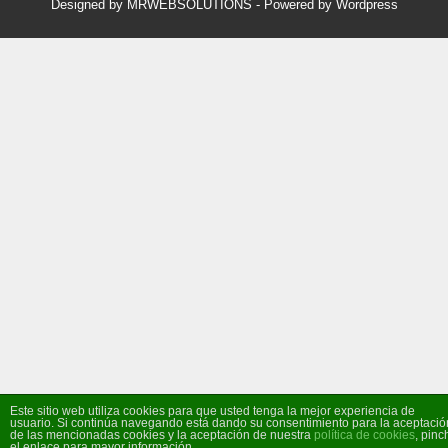
Designed by MRWEBSOLUTIONS
- Powered by Wordpress
Este sitio web utiliza cookies para que usted tenga la mejor experiencia de
usuario. Si continúa navegando está dando su consentimiento para la aceptació
de las mencionadas cookies y la aceptación de nuestra
política de cookies
, pinc
el enlace para mayor información.