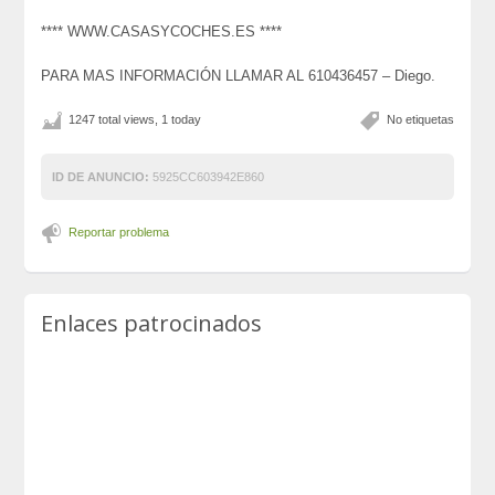
**** WWW.CASASYCOCHES.ES ****
PARA MAS INFORMACIÓN LLAMAR AL 610436457 – Diego.
1247 total views, 1 today
No etiquetas
ID DE ANUNCIO:
5925CC603942E860
Reportar problema
Enlaces patrocinados