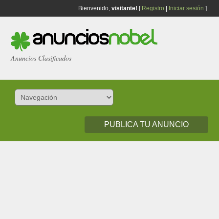
Bienvenido,
visitante!
[
Registro
|
Iniciar sesión
]
Anuncios Clasificados
PUBLICA TU ANUNCIO