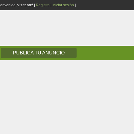
ienvenido,
visitante!
[
Registro
|
Iniciar sesión
]
PUBLICA TU ANUNCIO