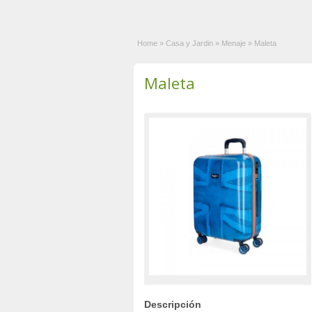
Home
»
Casa y Jardin
»
Menaje
»
Maleta
Maleta
Descripción