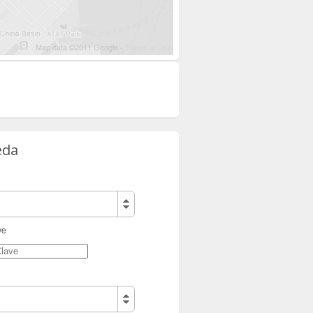
eda
ve