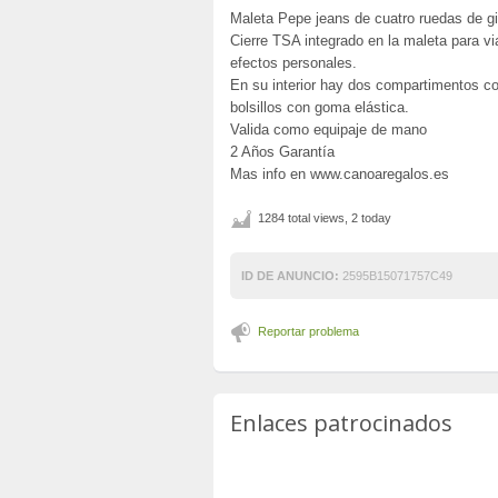
Maleta Pepe jeans de cuatro ruedas de giro
Cierre TSA integrado en la maleta para vi
efectos personales.
En su interior hay dos compartimentos con
bolsillos con goma elástica.
Valida como equipaje de mano
2 Años Garantía
Mas info en www.canoaregalos.es
1284 total views, 2 today
ID DE ANUNCIO:
2595B15071757C49
Reportar problema
Enlaces patrocinados