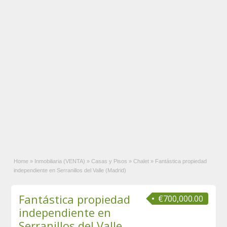
Home
»
Inmobiliaria (VENTA)
»
Casas y Pisos
»
Chalet
»
Fantástica propiedad
independiente en Serranillos del Valle (Madrid)
Fantástica propiedad
€700,000.00
independiente en
Serranillos del Valle