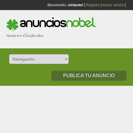
Bienvenido,
visitante!
[
Registro
|
Iniciar sesión
]
Anuncios Clasificados
PUBLICA TU ANUNCIO