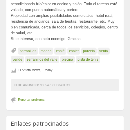
acondicionado frío/calor en cocina y salón. Todo el terreno está
vallado, con puerta automática y portero.
Propiedad con amplias posibilidades comerciales: hotel rural,
residencia de ancianos, sala de fiestas, restaurante, etc. Muy
bien comunicada, cerca de todos los servicios, colegios, centro
de salud, etc.
Si te interesa, contacta conmigo. Gracias.
serranillos
madrid
chalé
chalet
parcela
venta
vende
serranillos del valle
piscina
pista de tenis
1172 total views, 1 today
ID DE ANUNCIO:
9855A733FB84DF39
Reportar problema
Enlaces patrocinados