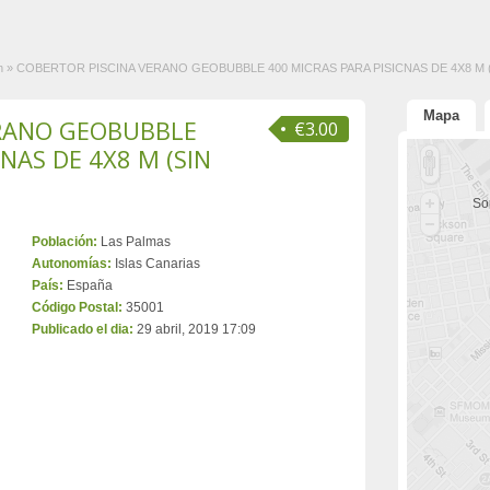
n
»
COBERTOR PISCINA VERANO GEOBUBBLE 400 MICRAS PARA PISICNAS DE 4X8 M 
Mapa
ERANO GEOBUBBLE
€3.00
NAS DE 4X8 M (SIN
Sor
Población:
Las Palmas
Autonomías:
Islas Canarias
País:
España
Código Postal:
35001
Publicado el dia:
29 abril, 2019 17:09