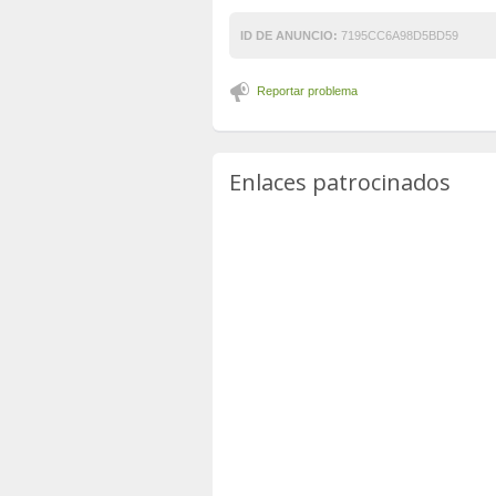
ID DE ANUNCIO:
7195CC6A98D5BD59
Reportar problema
Enlaces patrocinados