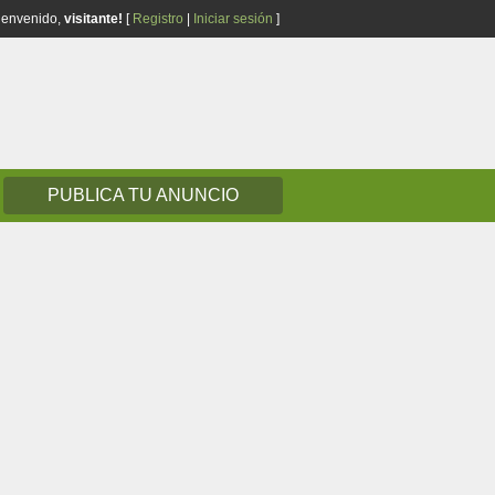
ienvenido,
visitante!
[
Registro
|
Iniciar sesión
]
PUBLICA TU ANUNCIO