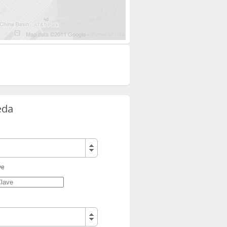
eda
ve