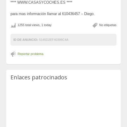
**** WWW.CASASYCOCHES.ES ****
para mas información llamar al 610436457 – Diego.
1255 total views, 1 today
No etiquetas
ID DE ANUNCIO:
5145D2EF40398C4A
Reportar problema
Enlaces patrocinados