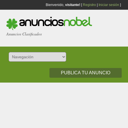
Bienvenido,
visitante!
[
Registro
|
Iniciar sesión
]
Anuncios Clasificados
PUBLICA TU ANUNCIO