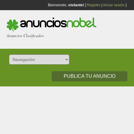
Bienvenido,
visitante!
[
Registro
|
Iniciar sesión
]
Anuncios Clasificados
PUBLICA TU ANUNCIO