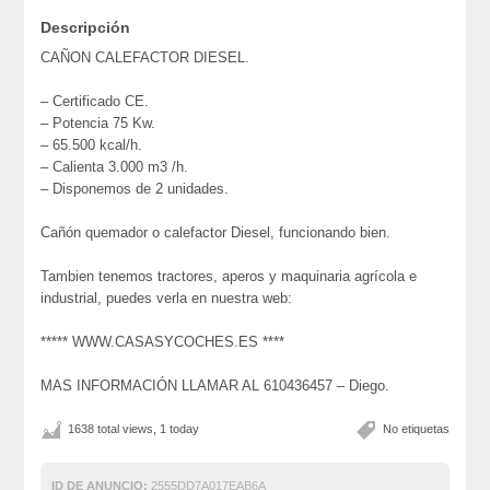
Descripción
CAÑON CALEFACTOR DIESEL.
– Certificado CE.
– Potencia 75 Kw.
– 65.500 kcal/h.
– Calienta 3.000 m3 /h.
– Disponemos de 2 unidades.
Cañón quemador o calefactor Diesel, funcionando bien.
Tambien tenemos tractores, aperos y maquinaria agrícola e
industrial, puedes verla en nuestra web:
***** WWW.CASASYCOCHES.ES ****
MAS INFORMACIÓN LLAMAR AL 610436457 – Diego.
1638 total views, 1 today
No etiquetas
ID DE ANUNCIO:
2555DD7A017EAB6A