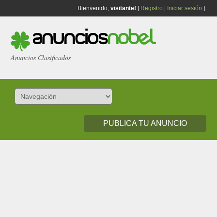
Bienvenido,
visitante!
[
Registro
|
Iniciar sesión
]
Anuncios Clasificados
PUBLICA TU ANUNCIO