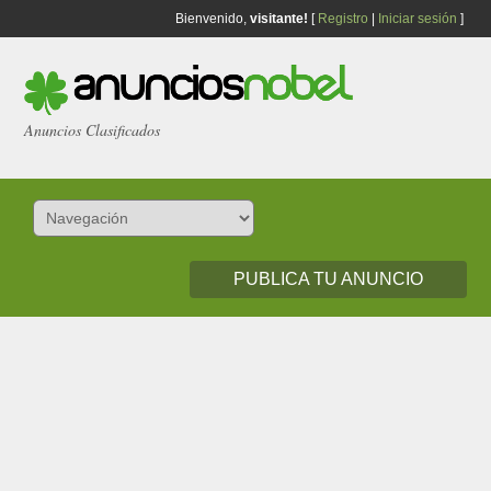
Bienvenido,
visitante!
[
Registro
|
Iniciar sesión
]
Anuncios Clasificados
PUBLICA TU ANUNCIO