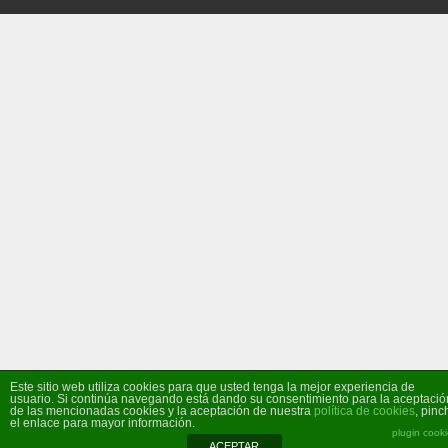
Este sitio web utiliza cookies para que usted tenga la mejor experiencia de
usuario. Si continúa navegando está dando su consentimiento para la aceptació
de las mencionadas cookies y la aceptación de nuestra
política de cookies
, pinc
el enlace para mayor información.
plugin cook
ACEPTAR