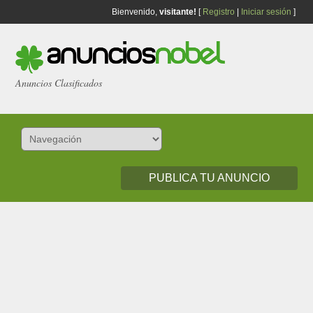
Bienvenido,
visitante!
[
Registro
|
Iniciar sesión
]
Anuncios Clasificados
PUBLICA TU ANUNCIO