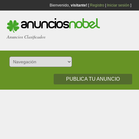
Bienvenido,
visitante!
[
Registro
|
Iniciar sesión
]
Anuncios Clasificados
PUBLICA TU ANUNCIO