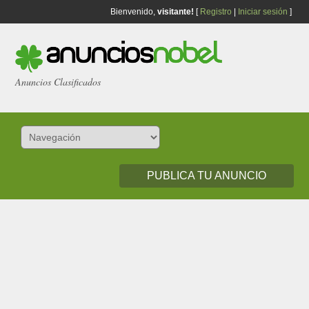
Bienvenido,
visitante!
[
Registro
|
Iniciar sesión
]
Anuncios Clasificados
PUBLICA TU ANUNCIO