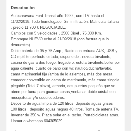
Descripción
Autocaravana Ford Transit año 1990 , con ITV hasta el
11/02/2019. Todo homologado. Sin infiltración. Matricula italiana
, precio 11.700 € NEGOCIABLE.
Cambios con 5 velocidades , 2500 Disel , 75.000 Km.
Embrague NUEVO echo el 21/09/2018 (con factura que lo
demuestra)
Doble batería de 95 y 75 Amp , Radio con entrada AUX, USB y
CD mp3.En perfecto estado, dispone de : nevera trivalente,
cocina de gas a dos fuego, fregadero, estufa trivalente,boiler por
agua caliente, cuarto de baño con wc nautico/ducha/lavabo,
cama matrimonial fija (arriba de lo asientos), màs dos mesa
comedor convertible en cama de matrimonio, màs cama singola
plegable (Total 7 plaza), armario, dos puertas pequeña que se
abren por fuera para guardar cosas,ventanas doble cristal con
mosquiteras y/o oscurecedores.
Depósito de agua limpia de 120 litros, depósito aguas grises
100 litros , deposito aguas negras 40 litros. Toma de antena TV.
Inverter de 350 w. Placa solar en el techo. Portabicicletas atras.
Llamar o whatsapp 604305029