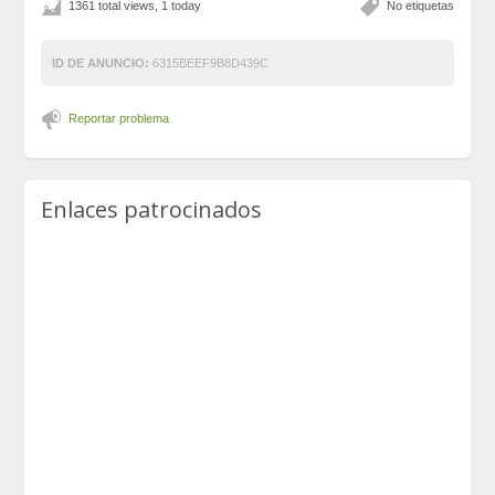
1361 total views, 1 today
No etiquetas
ID DE ANUNCIO:
6315BEEF9B8D439C
Reportar problema
Enlaces patrocinados