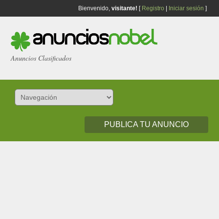
Bienvenido,
visitante!
[
Registro
|
Iniciar sesión
]
Anuncios Clasificados
PUBLICA TU ANUNCIO