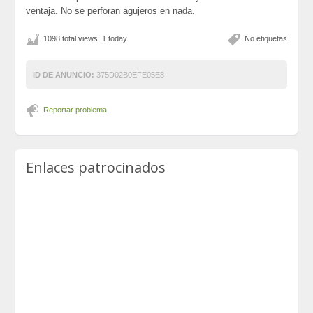
ventaja. No se perforan agujeros en nada.
1098 total views, 1 today
No etiquetas
ID DE ANUNCIO:
375D02B0EFE05E8
Reportar problema
Enlaces patrocinados