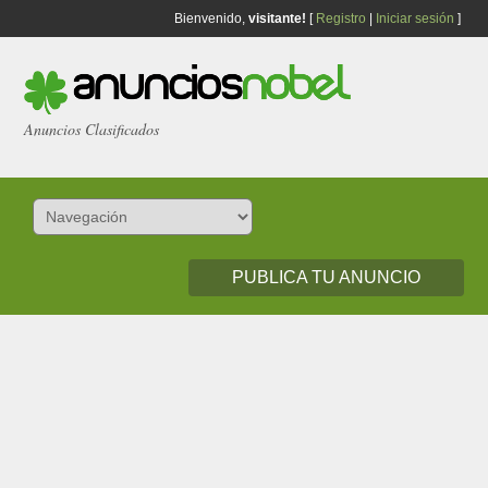
Bienvenido,
visitante!
[
Registro
|
Iniciar sesión
]
Anuncios Clasificados
PUBLICA TU ANUNCIO